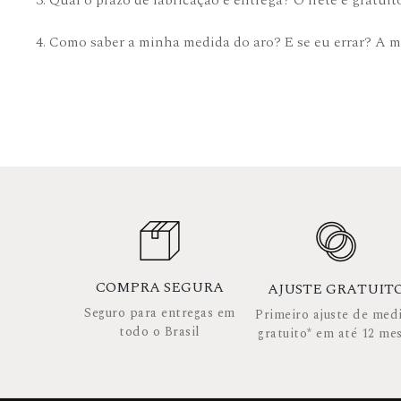
3. Qual o prazo de fabricação e entrega? O frete é gratuit
4. Como saber a minha medida do aro? E se eu errar? A m
COMPRA SEGURA
AJUSTE GRATUIT
Seguro para entregas em
Primeiro ajuste de med
todo o Brasil
gratuito* em até 12 me