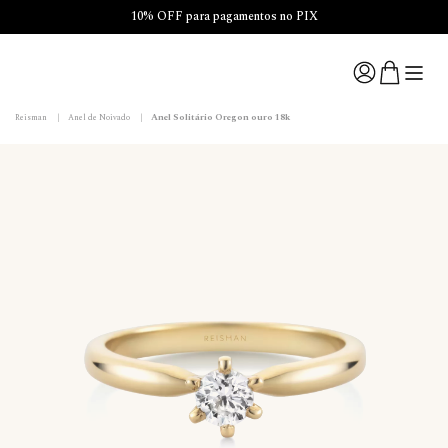
10% OFF para pagamentos no PIX
Anel Solitário Oregon ouro 18k
Reisman
|
Anel de Noivado
|