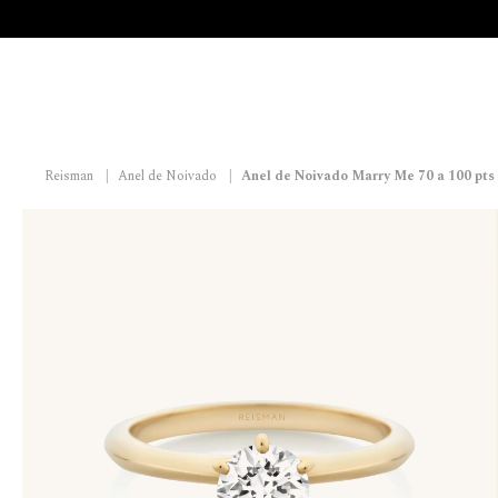
Reisman
|
Anel de Noivado
|
Anel de Noivado Marry Me 70 a 100 pts