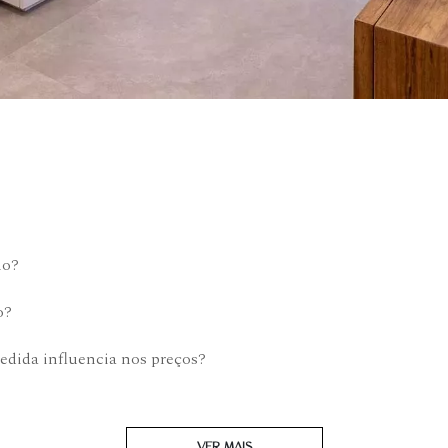
mo?
o?
edida influencia nos preços?
VER MAIS