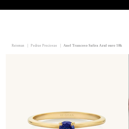
Reisman
|
Pedras Preciosas
|
Anel Trancoso Safira Azul ouro 18k