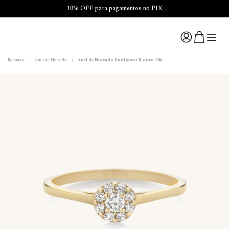
10% OFF para pagamentos no PIX
Anel de Noivado Sunflower II ouro 18k
Reisman
|
Anel de Noivado
|