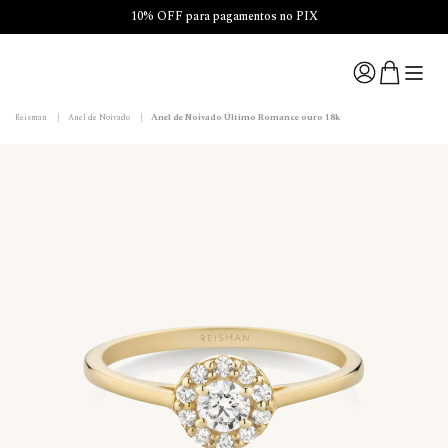
10% OFF para pagamentos no PIX
Anel de Noivado Último Romance ouro 18k
Reisman
|
Anel de Noivado
|