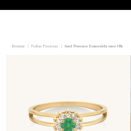
Reisman
|
Pedras Preciosas
|
Anel Florence Esmeralda ouro 18k