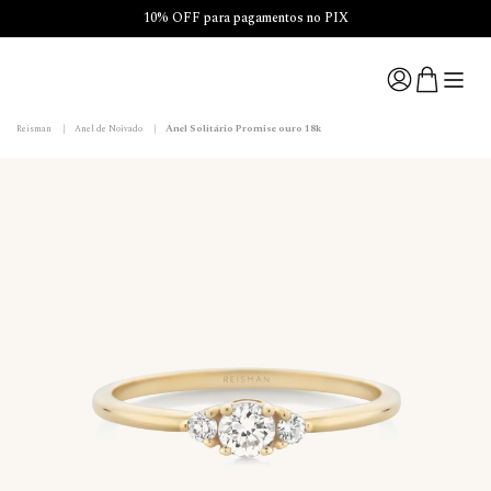
10% OFF para pagamentos no PIX
Anel Solitário Promise ouro 18k
Reisman
|
Anel de Noivado
|