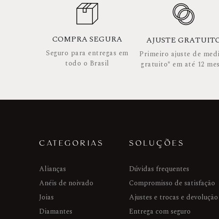
COMPRA SEGURA
AJUSTE GRATUIT
Seguro para entregas em
Primeiro ajuste de med
todo o Brasil
gratuito* em até 12 me
CATEGORIAS
SOLUÇÕES
Alianças
Dúvidas frequentes
Anéis de noivado
Compromisso de satisfação
Joias
Ajustes e trocas e devolução
Diamantes
Entrega com seguro