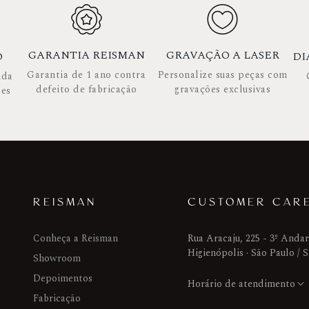
GARANTIA REISMAN
GRAVAÇÃO A LASER
O
DI
Garantia de 1 ano contra
Personalize suas peças com
ida
defeito de fabricação
gravações exclusivas
ses
REISMAN
CUSTOMER CAR
Conheça a Reisman
Rua Aracaju, 225 - 3º Andar
Higienópolis · São Paulo / 
Showroom
Depoimentos
Horário de atendimento
Fabricação