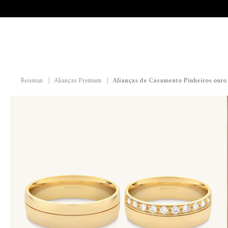
Reisman
|
Alianças Premium
|
Alianças de Casamento Pinheiros ouro