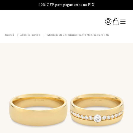
10% OFF para pagamentos no PIX
Alianças de Casamento Santa Mônica ouro 18k
Reisman
|
Alianças Premium
|