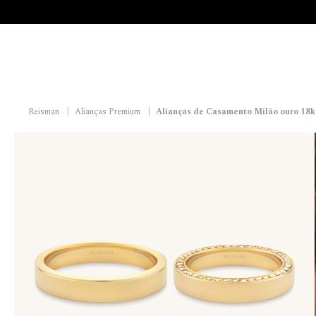
Reisman
|
Alianças Premium
|
Alianças de Casamento Milão ouro 18k